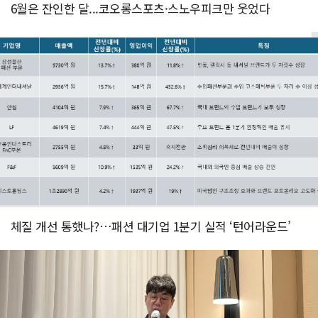
6월은 잔인한 달...코오롱스포츠·스노우피크만 웃었다
체질 개선 통했나?…패션 대기업 1분기 실적 ‘턴어라운드’