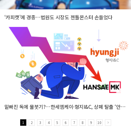
‘카피캣’에 경종…법원도 시장도 젠틀몬스터 손들었다
밑빠진 독에 물붓기?…한세엠케이·형지I&C, 상폐 탈출 ‘안간힘...
1
2
3
4
5
6
7
8
9
10