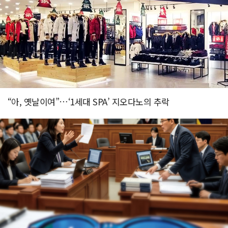
“아, 옛날이여”…‘1세대 SPA’ 지오다노의 추락