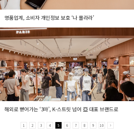
명품업계, 소비자 개인정보 보호 ‘나 몰라라’
해외로 뻗어가는 ‘3마’, K-스트릿 넘어 亞 대표 브랜드로
1
2
3
4
5
6
7
8
9
10