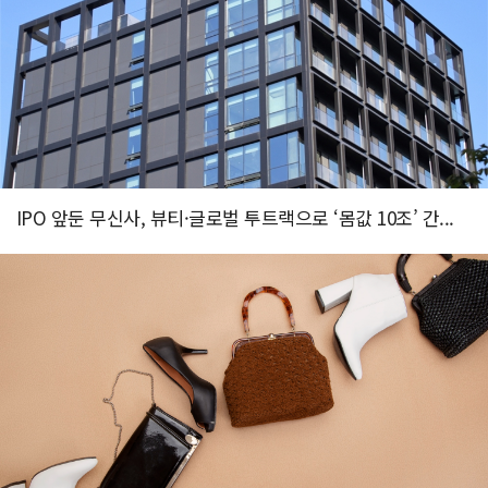
IPO 앞둔 무신사, 뷰티·글로벌 투트랙으로 ‘몸값 10조’ 간...