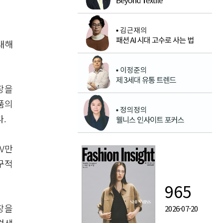
대해
장을
품의
.
V만
구적
965
장을
2026-07-20