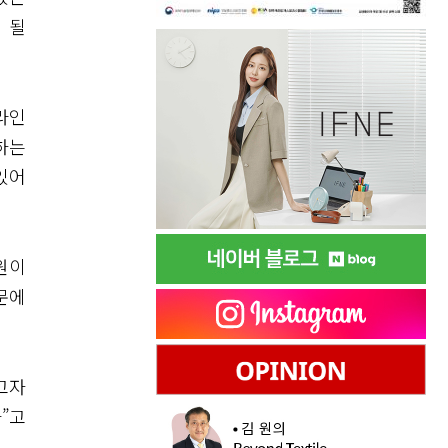
 될
라인
하는
있어
원이
문에
고자
”고