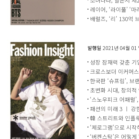
레이어, ‘라이풀’ ‘
배럴즈, ‘리’ 130
발행일
2021년 04월 01
성장 잠재력 갖춘 기
크로스보더 이커머스
한국판 ‘슈프림’, 
초변화 시대, 창의적
‘스노우피크 어패럴’,
패션의 미래 3 ㅣ 
韓 스트리트와 인플루
‘제로그램’으로 시작
‘버켄스탁’은 어떻게 