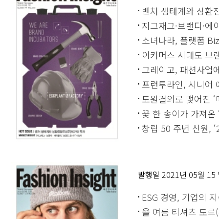
벤처 생태계와 상환전
지그재그·브랜디·에이
소녀나라, 플랫폼 Bi
이커머스 시대도 브
그레이고, 패션사업에
프런투라인, 시니어 
도원결의로 맺어진 ‘
꽃 한 송이가 가져온 
창립 50 주년 신원, 
발행일
2021년 05월 15
ESG 경영, 기업의
올 여름 티셔츠 도르(