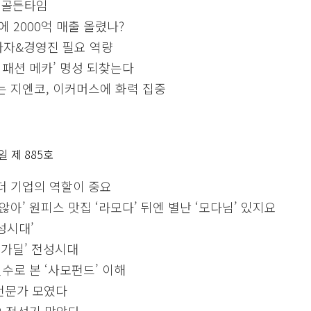
이 골든타임
에 2000억 매출 올렸나?
자자&경영진 필요 역량
문 패션 메카’ 명성 되찾는다
는 지엔코, 이커머스에 화력 집중
 일 제 885호
더 기업의 역할이 중요
않아’ 원피스 맛집 ‘라모다’ 뒤엔 별난 ‘모다님’ 있지요
성시대’
메가딜’ 전성시대
수로 본 ‘사모펀드’ 이해
 전문가 모였다
2 전성기 맞았다