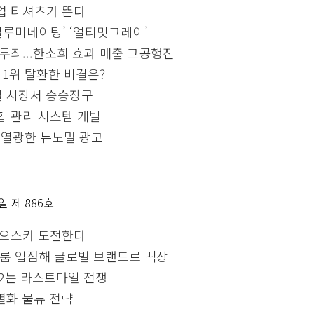
업 티셔츠가 뜬다
‘일루미네이팅’ ‘얼티밋그레이’
무죄...한소희 효과 매출 고공행진
 1위 탈환한 비결은?
신발 시장서 승승장구
합 관리 시스템 개발
 열광한 뉴노멀 광고
 일 제 886호
 오스카 도전한다
 쇼룸 입점해 글로벌 브랜드로 떡상
d2는 라스트마일 전쟁
별화 물류 전략