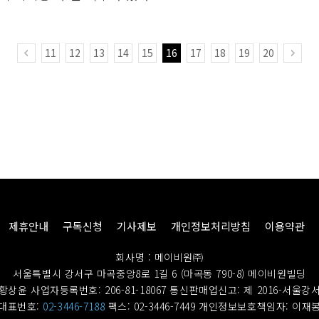
11
12
13
14
15
16
17
18
19
20
제휴안내
구독신청
기사제보
개인정보처리방침
이용약관
회사명 : 메이비원㈜
서울특별시 강서구 마곡중앙8로 1길 6 (마곡동 790-8) 메이비원빌딩
황상윤 사업자등록번호: 206-81-18067
통신판매업신고: 제 2016-서울강서
대표번호:
02-3446-7188
팩스: 02-3446-7449
개인정보보호책임자: 이재