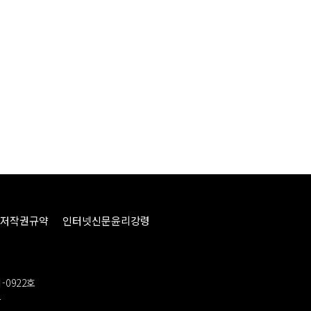
저작권규약
인터넷신문윤리강령
-0922호
봉