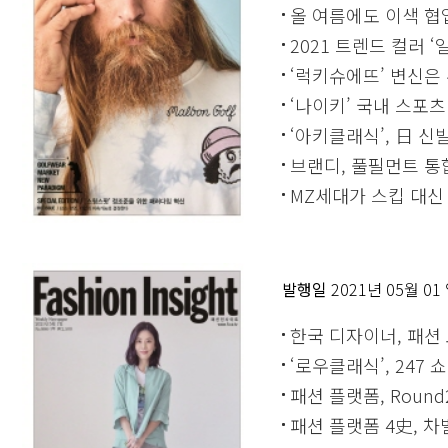
올 여름에도 이색 협
2021 트렌드 컬러 
‘럭키슈에뜨’ 변신은 
‘나이키’ 국내 스포츠
‘아키클래식’, 日 
브랜디, 풀필먼트 통
MZ세대가 스킵 대신
발행일
2021년 05월 01
한국 디자이너, 패션
‘로우클래식’, 247
패션 플랫폼, Roun
패션 플랫폼 4史, 차