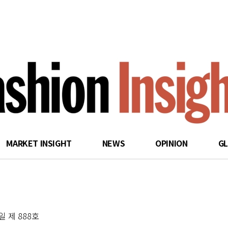
search
MARKET INSIGHT
NEWS
OPINION
G
 일 제 888호