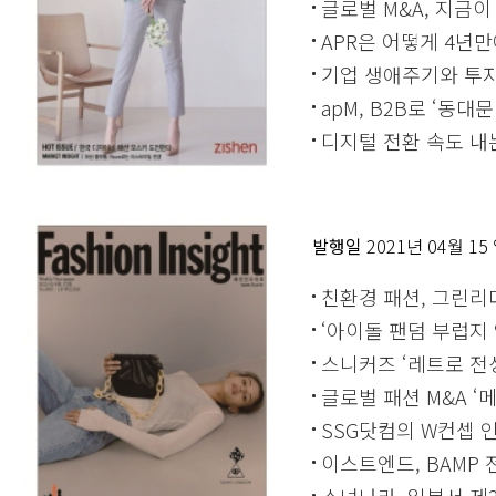
글로벌 M&A, 지금
APR은 어떻게 4년만
기업 생애주기와 투
apM, B2B로 ‘동대
디지털 전환 속도 내
닫기
발행일
2021년 04월 15
친환경 패션, 그린리
‘아이돌 팬덤 부럽지 
스니커즈 ‘레트로 전
글로벌 패션 M&A ‘
SSG닷컴의 W컨셉 인
이스트엔드, BAMP
소녀나라, 일본서 제