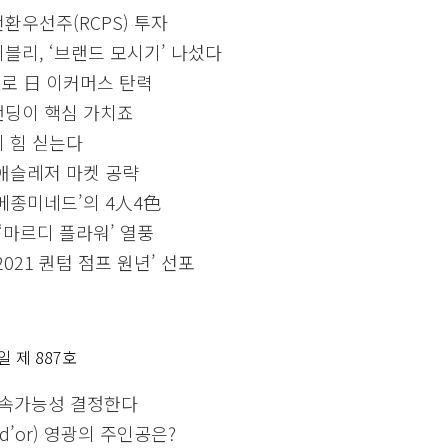
환우선주(RCPS) 투자
블리, ‘브랜드 모시기’ 나섰다
z로 日 이커머스 탄력
랜딩이 핵심 가치죠
 힘 싣는다
애슬레저 마켓 공략
메종미네드’의 4人4色
‘마르디 플라워’ 열풍
‘2021 퀀텀 점프 원년’ 선포
 일 제 887호
 지속가능성 결정한다
d’or) 영광의 주인공은?