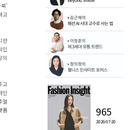
찌'
하고
지만
적인
장의
주고
라인
추얼
965
랫폼
2026-07-20