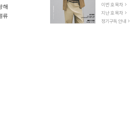
이번 호 목차
향해
지난 호 목차
밸류
정기구독 안내