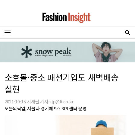
소호몰·중소 패션기업도 새벽배송
실현
2021-10-15 서재필 기자 sjp@fi.co.kr
오늘의픽업, 서울과 경기에 9개 3PL센터 운영