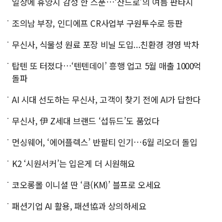
일상에 휴양지 감성 한 스푼…‘산드로’의 여름 판타지
조의남 부장, 인디에프 CR사업부 구원투수로 등판
무신사, 식물성 원료 포장 비닐 도입...친환경 경영 박차
탑텐 또 터졌다…‘텐텐데이’ 흥행 업고 5월 매출 1000억
돌파
AI 시대 선도하는 무신사, 고객이 찾기 전에 AI가 답한다
무신사, 伊 Z세대 브랜드 ‘섭듀드’도 품었다
먼싱웨어, ‘에어플렉스’ 반팔티 인기…6월 리오더 돌입
K2 ‘시원서커’는 입은게 더 시원해요
코오롱몰 이니셜 딴 ‘큼(KM)’ 블프로 오세요
패션기업 AI 활용, 패션協과 상의하세요