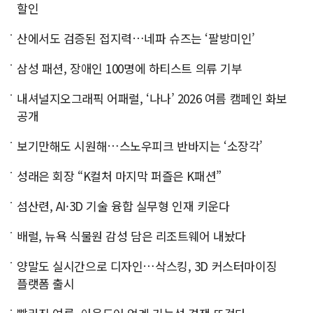
할인
산에서도 검증된 접지력…네파 슈즈는 ‘팔방미인’
삼성 패션, 장애인 100명에 하티스트 의류 기부
내셔널지오그래픽 어패럴, ‘나나’ 2026 여름 캠페인 화보
공개
보기만해도 시원해…스노우피크 반바지는 ‘소장각’
성래은 회장 “K컬처 마지막 퍼즐은 K패션”
섬산련, AI·3D 기술 융합 실무형 인재 키운다
배럴, 뉴욕 식물원 감성 담은 리조트웨어 내놨다
양말도 실시간으로 디자인…삭스킹, 3D 커스터마이징
플랫폼 출시