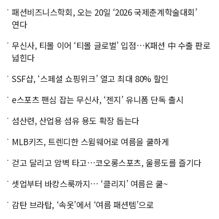
패션비즈니스학회, 오는 20일 ‘2026 국제춘계학술대회’
연다
무신사, 티몰 이어 ‘티몰 글로벌’ 입점…K패션 中 수출 판로
넓힌다
SSF샵, ‘스페셜 쇼핑위크’ 열고 최대 80% 할인
e스포츠 팬심 잡는 무신사, ‘젠지’ 유니폼 단독 출시
섬산련, 산업용 섬유 용도 확장 돕는다
MLB키즈, 트렌디한 스윔웨어로 여름을 쿨하게
걷고 달리고 암벽 타고…코오롱스포츠, 울릉도를 즐기다
셋업부터 바캉스룩까지… ‘클리지’ 여름은 쿨~
감탄 브라탑, ‘속옷’에서 ‘여름 패션템’으로