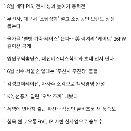
8월 개막 PIS, 전시 성과 높이기 총력전
무신사, 대구서 ‘소담상회’ 열고 소상공인 브랜드 상생
돕는다
올가을 ‘벨벳·가죽·레이스’ 뜬다…美 럭셔리 ‘케이트’ 26FW
컬렉션 공개
영원무역홀딩스, 패션비즈니스학회와 초대 전시 연다
6월 성수·서울숲 일대는 ‘무신사 무진장’ 물결
감성코퍼레이션, 자사주 소각으로 책임경영 완성
K2, 선풍기 달린 ‘오싹 조끼’ 내놨다
폭염에 반바지 출근 확산…직장인 쿨비즈룩 새 풍속도
침묵 깬 코오롱FnC, IP 기반 신사업으로 승부수