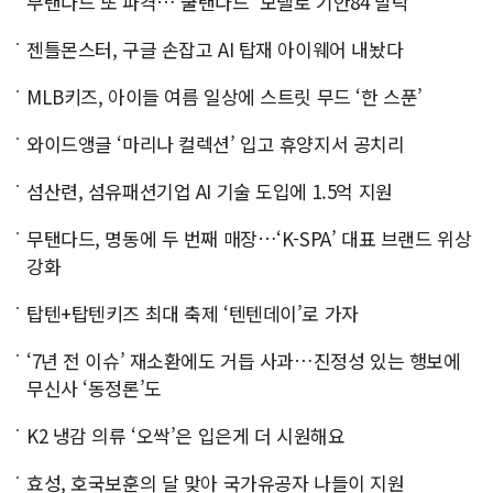
무탠다드 또 파격…‘쿨탠다드’ 모델로 기안84 발탁
젠틀몬스터, 구글 손잡고 AI 탑재 아이웨어 내놨다
MLB키즈, 아이들 여름 일상에 스트릿 무드 ‘한 스푼’
와이드앵글 ‘마리나 컬렉션’ 입고 휴양지서 공치리
섬산련, 섬유패션기업 AI 기술 도입에 1.5억 지원
무탠다드, 명동에 두 번째 매장…‘K-SPA’ 대표 브랜드 위상
강화
탑텐+탑텐키즈 최대 축제 ‘텐텐데이’로 가자
‘7년 전 이슈’ 재소환에도 거듭 사과…진정성 있는 행보에
무신사 ‘동정론’도
K2 냉감 의류 ‘오싹’은 입은게 더 시원해요
효성, 호국보훈의 달 맞아 국가유공자 나들이 지원