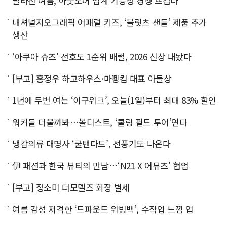
빨라진 여름, 아웃도어 업계 기능성 경쟁 뜨겁다
내셔널지오그래픽 어패럴 키즈, ‘블릿츠 샌들’ 제품 추가
생산
‘아쿠아 슈즈’ 선호도 1순위 배럴, 2026 신상 내놨다
[부고] 홍정우 하고하우스·마뗑킴 대표 아들상
1년에 두번 여는 ‘이구위크’, 오늘(1일)부터 최대 83% 할인
워커들 더울까봐…볼디스트, ‘쿨링 필드 투어’연다
냉감의류 대명사 ‘쿨탠다드’, 선풍기도 나온다
伊 패션과 한국 뷰티의 만남…‘N21 X 어뮤즈’ 협업
[부고] 정소미 더모델즈 회장 별세
여름 감성 저격한 ‘드파운드 위빙백’, 수작업 느낌 업