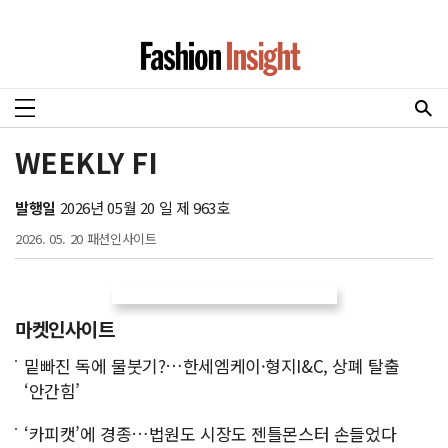
WEEKLY FI
발행일
2026년 05월 20 일 제 963호
2026. 05. 20 패션인사이트
마켓인사이트
밑빠진 독에 물붓기?…한세엠케이·형지I&C, 상폐 탈출
‘안간힘’
‘카피캣’에 경종…법원도 시장도 젠틀몬스터 손들었다