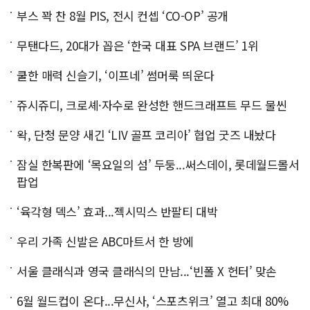
부스 꽉 찬 8월 PIS, 전시 컨셉 ‘CO-OP’ 공개
무탠다드, 20대가 꼽은 ‘한국 대표 SPA 브랜드’ 1위
쿨한 매력 신슬기, ‘이프네’ 썸머룩 띄운다
쥬시쥬디, 크로셰·자수로 완성한 핸드크래프트 무드 물씬
왁, 단청 문양 새긴 ‘LIV 골프 코리아’ 협업 굿즈 내놨다
잠실 한복판에 ‘목요일의 섬’ 두둥...써스데이, 롯데월드몰서
팝업
‘육각형 덱스’ 효과...젝시믹스 반팔티 대박
우리 가족 신발은 ABC마트서 한 방에
서울 클래식과 영국 클래식의 만남...‘빈폴 X 헌터’ 맞손
6월 월드컵이 온다...무신사, ‘스포츠위크’ 열고 최대 80%