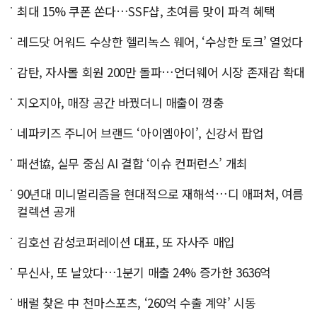
최대 15% 쿠폰 쏜다…SSF샵, 초여름 맞이 파격 혜택
레드닷 어워드 수상한 헬리녹스 웨어, ‘수상한 토크’ 열었다
감탄, 자사몰 회원 200만 돌파…언더웨어 시장 존재감 확대
지오지아, 매장 공간 바꿨더니 매출이 껑충
네파키즈 주니어 브랜드 ‘아이엠아이’, 신강서 팝업
패션協, 실무 중심 AI 결합 ‘이슈 컨퍼런스’ 개최
90년대 미니멀리즘을 현대적으로 재해석…디 애퍼처, 여름
컬렉션 공개
김호선 감성코퍼레이션 대표, 또 자사주 매입
무신사, 또 날았다…1분기 매출 24% 증가한 3636억
배럴 찾은 中 천마스포츠, ‘260억 수출 계약’ 시동