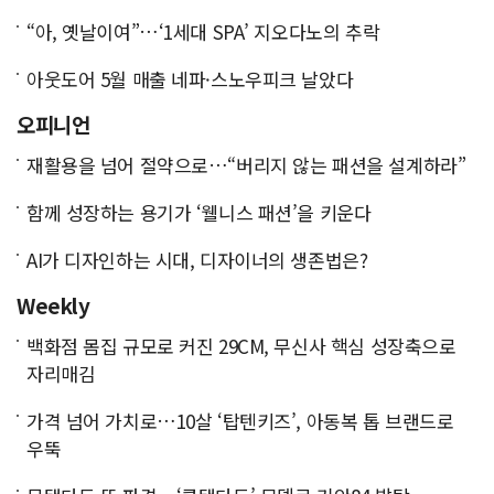
“아, 옛날이여”…‘1세대 SPA’ 지오다노의 추락
아웃도어 5월 매출 네파·스노우피크 날았다
오피니언
재활용을 넘어 절약으로…“버리지 않는 패션을 설계하라”
함께 성장하는 용기가 ‘웰니스 패션’을 키운다
AI가 디자인하는 시대, 디자이너의 생존법은?
Weekly
백화점 몸집 규모로 커진 29CM, 무신사 핵심 성장축으로
자리매김
가격 넘어 가치로…10살 ‘탑텐키즈’, 아동복 톱 브랜드로
우뚝