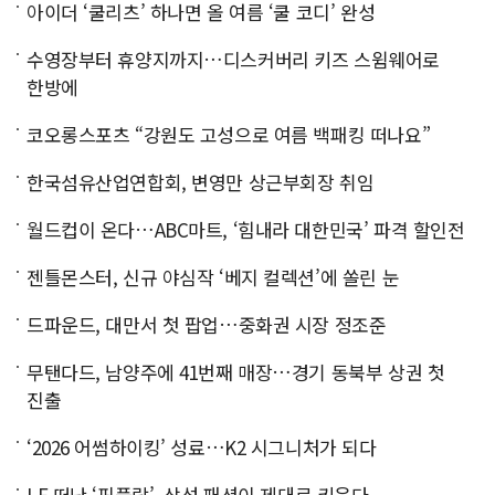
아이더 ‘쿨리츠’ 하나면 올 여름 ‘쿨 코디’ 완성
수영장부터 휴양지까지…디스커버리 키즈 스윔웨어로
한방에
코오롱스포츠 “강원도 고성으로 여름 백패킹 떠나요”
한국섬유산업연합회, 변영만 상근부회장 취임
월드컵이 온다…ABC마트, ‘힘내라 대한민국’ 파격 할인전
젠틀몬스터, 신규 야심작 ‘베지 컬렉션’에 쏠린 눈
드파운드, 대만서 첫 팝업…중화권 시장 정조준
무탠다드, 남양주에 41번째 매장…경기 동북부 상권 첫
진출
‘2026 어썸하이킹’ 성료…K2 시그니처가 되다
LF 떠난 ‘핏플랍’, 삼성 패션이 제대로 키운다