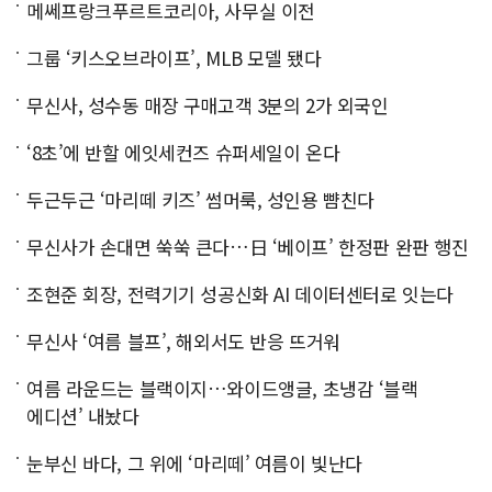
메쎄프랑크푸르트코리아, 사무실 이전
그룹 ‘키스오브라이프’, MLB 모델 됐다
무신사, 성수동 매장 구매고객 3분의 2가 외국인
‘8초’에 반할 에잇세컨즈 슈퍼세일이 온다
두근두근 ‘마리떼 키즈’ 썸머룩, 성인용 뺨친다
무신사가 손대면 쑥쑥 큰다…日 ‘베이프’ 한정판 완판 행진
조현준 회장, 전력기기 성공신화 AI 데이터센터로 잇는다
무신사 ‘여름 블프’, 해외서도 반응 뜨거워
여름 라운드는 블랙이지…와이드앵글, 초냉감 ‘블랙
에디션’ 내놨다
눈부신 바다, 그 위에 ‘마리떼’ 여름이 빛난다