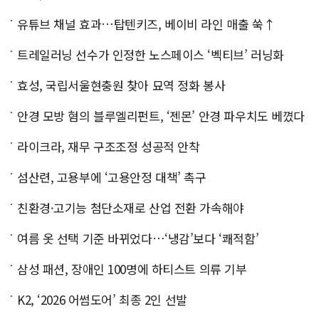
유튜브 채널 효과…탑텐키즈, 베이비 라인 매출 쑥↑
트레일러닝 선수가 인정한 노스페이스 ‘벡티브’ 러닝화
효성, 국립서울현충원 찾아 묘역 정화 봉사
안경 모방 혐의 블루엘리펀트, ‘젠몬’ 안경 파우치도 베꼈다
라이크라, 재무 구조조정 성공적 안착
섬산련, 고용부에 ‘고용안정 대책’ 촉구
친환경·고기능 첨단소재로 산업 전환 가속해야
여름 옷 선택 기준 바뀌었다…‘냉감’보다 ‘쾌적함’
삼성 패션, 장애인 100명에 하티스트 의류 기부
K2, ‘2026 어썸도어’ 최종 2인 선발