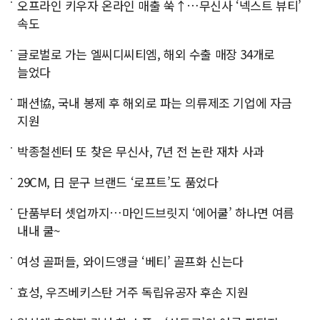
오프라인 키우자 온라인 매출 쑥↑…무신사 ‘넥스트 뷰티’
속도
글로벌로 가는 엘씨디씨티엠, 해외 수출 매장 34개로
늘었다
패션協, 국내 봉제 후 해외로 파는 의류제조 기업에 자금
지원
박종철센터 또 찾은 무신사, 7년 전 논란 재차 사과
29CM, 日 문구 브랜드 ‘로프트’도 품었다
단품부터 셋업까지…마인드브릿지 ‘에어쿨’ 하나면 여름
내내 쿨~
여성 골퍼들, 와이드앵글 ‘베티’ 골프화 신는다
효성, 우즈베키스탄 거주 독립유공자 후손 지원