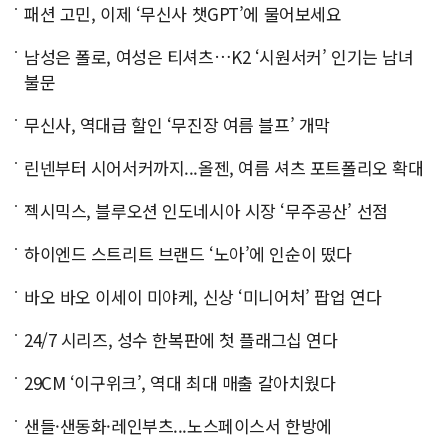
패션 고민, 이제 ‘무신사 챗GPT’에 물어보세요
남성은 폴로, 여성은 티셔츠…K2 ‘시원서커’ 인기는 남녀
불문
무신사, 역대급 할인 ‘무진장 여름 블프’ 개막
린넨부터 시어서커까지...올젠, 여름 셔츠 포트폴리오 확대
젝시믹스, 블루오션 인도네시아 시장 ‘무주공산’ 선점
하이엔드 스트리트 브랜드 ‘노아’에 인순이 떴다
바오 바오 이세이 미야케, 신상 ‘미니어처’ 팝업 연다
24/7 시리즈, 성수 한복판에 첫 플래그십 연다
29CM ‘이구위크’, 역대 최대 매출 갈아치웠다
샌들·샌동화·레인부츠...노스페이스서 한방에