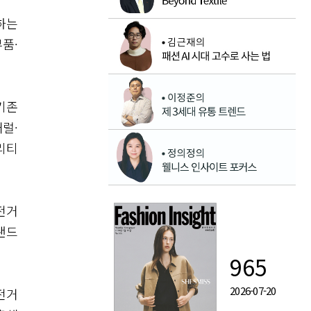
하는
품·
기존
럴·
리티
전거
랜드
965
2026-07-20
전거