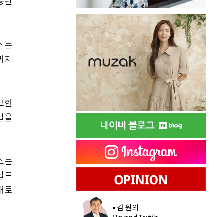
총판
스는
까지
고한
일을
스는
필드
태로