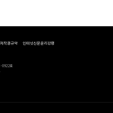
저작권규약
인터넷신문윤리강령
-0922호
봉