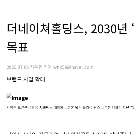
더네이쳐홀딩스, 2030년 
목표
2026-07-08 김우현 기자 whk59@naver.com
브랜드 사업 확대
박영준(오른쪽) 더네이쳐홀딩스 대표와 브롬톤 윌 버틀러-아담스 브롬톤 대표가 지난 7일