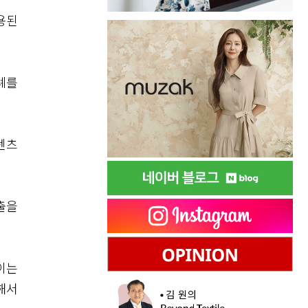
용된
례를
텐츠
출을
이는
해서