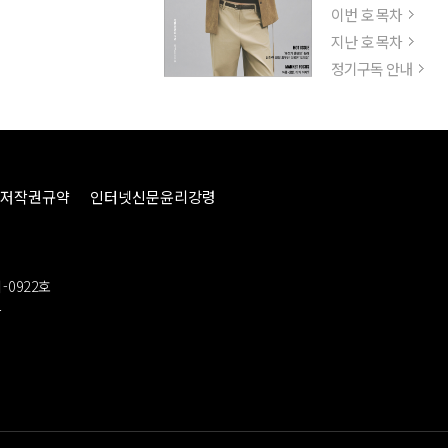
이번 호 목차
지난 호 목차
정기구독 안내
저작권규약
인터넷신문윤리강령
-0922호
봉