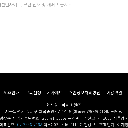
주) 패션인사이트, 무단 전재 및 재배포 금지 -
제휴안내
구독신청
기사제보
개인정보처리방침
이용약관
회사명 : 메이비원㈜
서울특별시 강서구 마곡중앙8로 1길 6 (마곡동 790-8) 메이비원빌딩
황상윤 사업자등록번호: 206-81-18067
통신판매업신고: 제 2016-서울강서
대표번호:
02-3446-7188
팩스: 02-3446-7449
개인정보보호책임자: 이재