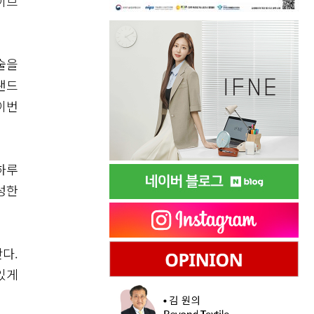
이브
술을
랜드
이번
하루
성한
다.
있게