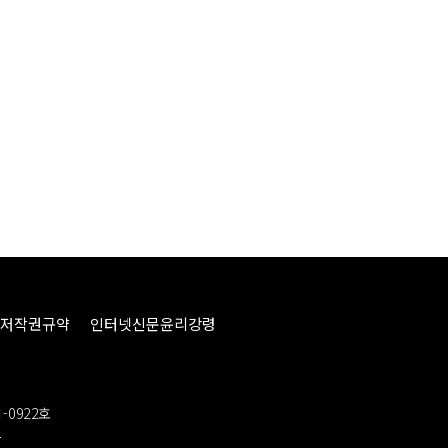
저작권규약
인터넷신문윤리강령
-0922호
봉