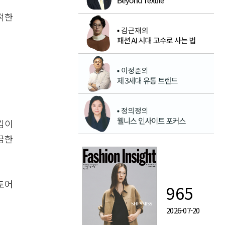
적한
김이
끔한
토어
965
2026-07-20