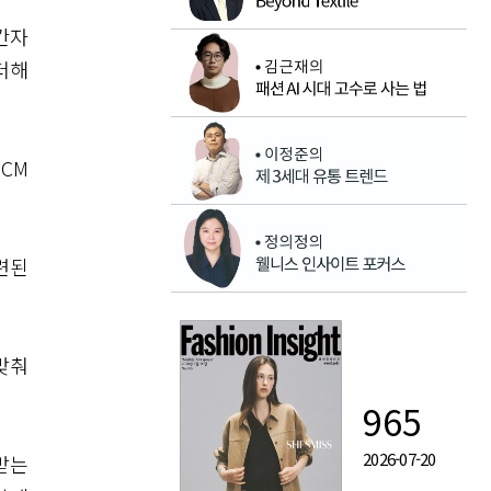
간자
더해
CM
련된
맞춰
965
2026-07-20
받는