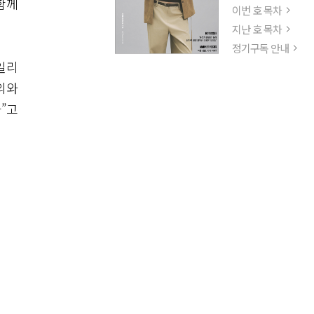
함께
이번 호 목차
지난 호 목차
정기구독 안내
일리
의와
”고