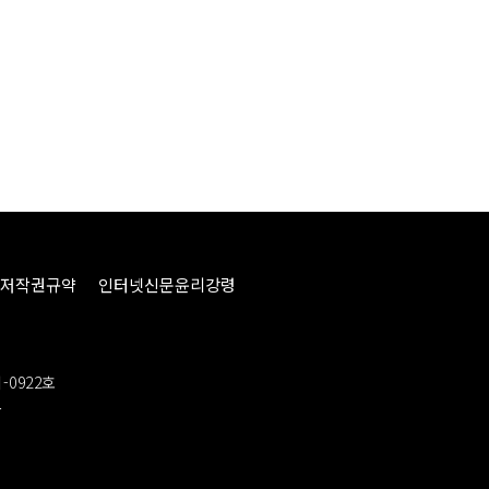
저작권규약
인터넷신문윤리강령
-0922호
봉