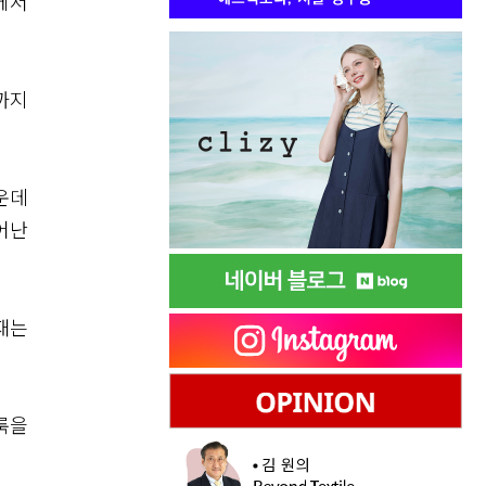
에서
까지
운데
어난
재는
룩을