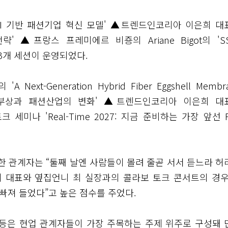
I 기반 패션기업 혁신 모델' ▲트렌드인코리아 이은희 대
' ▲프랑스 프레미에르 비죵의 Ariane Bigot의 'SS
 3개 세션이 운영되었다.
xt-Generation Hybrid Fiber Eggshell Membr
의 부상과 패션산업의 변화' ▲트렌드인코리아 이은희 대
나 'Real-Time 2027: 지금 준비하는 가장 앞선 F
한 관계자는 “둘째 날엔 사람들이 몰려 줄곧 서서 듣느라 허
희 대표와 옆집언니 최 실장과의 콜라보 토크 콘서트의 경우
푹 빠져 들었다”고 높은 점수를 주었다.
전략 등은 현업 관계자들이 가장 주목하는 주제 위주로 구성돼 