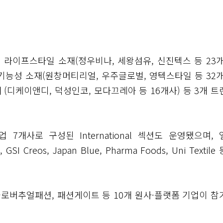
웰니스 라이프스타일 소재(정우비나, 세왕섬유, 신진텍스 등 23
 고기능성 소재(원창머티리얼, 우주글로벌, 영텍스타일 등 32
재 (디케이앤디, 덕성인코, 모다끄레아 등 16개사) 등 3개 
7개사로 구성된 International 섹션도 운영됐으며, 
 GSI Creos, Japan Blue, Pharma Foods, Uni Textile
클로버추얼패션, 패션게이트 등 10개 원사·플랫폼 기업이 참