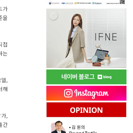
드가
준을
직접
하는
델,
더해
가,
틀간