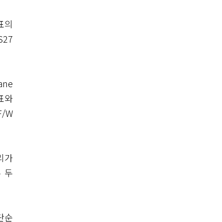
표의
27
ane
표와
/W
리가
 두
단순