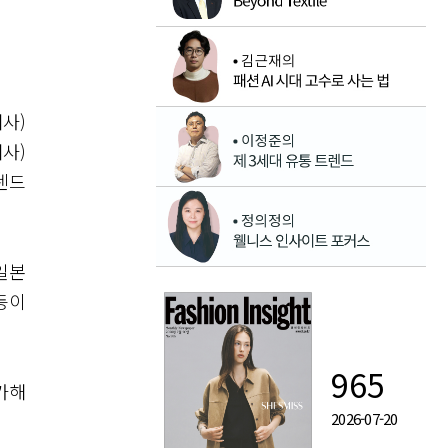
개사)
개사)
트렌드
일본
 등이
965
가해
2026-07-20