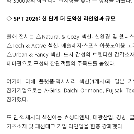
약 3500명의 참관객이 전시장을 찾아 큰 성황을 이뤘다.
◇ SPT 2026: 한 단계 더 도약한 라인업과 규모
올해 전시는 △Natural & Cozy 섹션: 친환경 및 
△Tech & Active 섹션: 애슬레저·스포츠·아웃도어용
△Urban & Fancy 섹션: 도시 감성의 트렌디한 감각소
테마관으로 구성돼 참관객들의 주목도를 높였다.
여기에 더해 플랫폼·액세서리 섹션(4개사)과 일본 기업 
참가기업으로는 A-Girls, Daichi Orimono, Fujisaki Tex,
닫기
참가했다.
또 얀·액세서리 섹션에는 효성티엔씨, 태광산업, 경방, 
기초소재 및 패션테크 기업 라인업을 한층 강화했다.