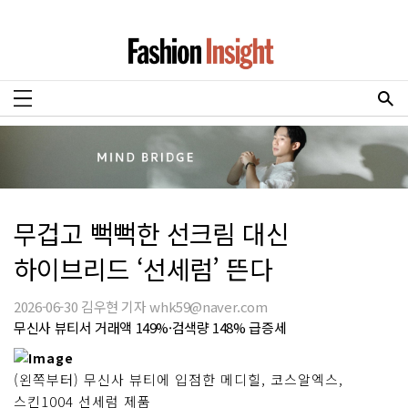
무겁고 뻑뻑한 선크림 대신
하이브리드 ‘선세럼’ 뜬다
2026-06-30 김우현 기자 whk59@naver.com
무신사 뷰티서 거래액 149%·검색량 148% 급증세
(왼쪽부터) 무신사 뷰티에 입점한 메디힐, 코스알엑스,
스킨1004 선세럼 제품