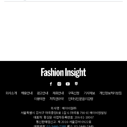
회사소개
채용안내
광고안내
제휴안내
구독신청
기사제보
개인정보처리방침
이용약관
저작권규약
인터넷신문윤리강령
회사명 : 메이비원㈜
서울특별시 강서구 마곡중앙8로 1길 6 (마곡동 790-8) 메이비원빌딩
대표자: 황상윤 사업자등록번호: 206-81-18067
통신판매업신고: 제 2016-서울강서-0922호
대표번호:
02-3446-7188
팩스: 02-3446-7449