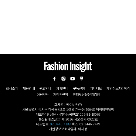
회사소개
채용안내
광고안내
제휴안내
구독신청
기사제보
개인정보처리방침
이용약관
저작권규약
인터넷신문윤리강령
회사명 : 메이비원㈜
서울특별시 강서구 마곡중앙8로 1길 6 (마곡동 790-8) 메이비원빌딩
대표자: 황상윤 사업자등록번호: 206-81-18067
통신판매업신고: 제 2016-서울강서-0922호
대표번호:
02-3446-7188
팩스: 02-3446-7449
개인정보보호책임자: 이재봉