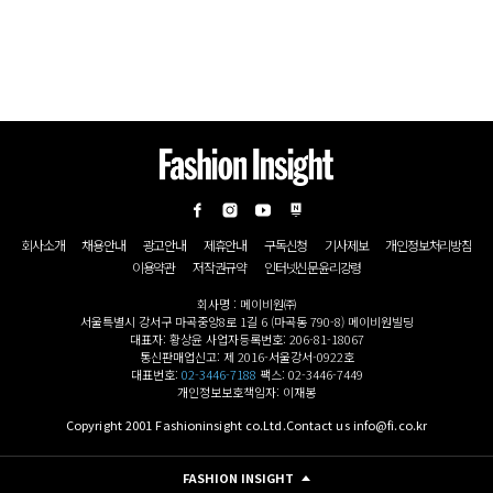
회사소개
채용안내
광고안내
제휴안내
구독신청
기사제보
개인정보처리방침
이용약관
저작권규약
인터넷신문윤리강령
회사명 : 메이비원㈜
서울특별시 강서구 마곡중앙8로 1길 6 (마곡동 790-8) 메이비원빌딩
대표자: 황상윤 사업자등록번호: 206-81-18067
통신판매업신고: 제 2016-서울강서-0922호
대표번호:
02-3446-7188
팩스: 02-3446-7449
개인정보보호책임자: 이재봉
Copyright 2001 Fashioninsight co.Ltd.Contact us info@fi.co.kr
FASHION INSIGHT