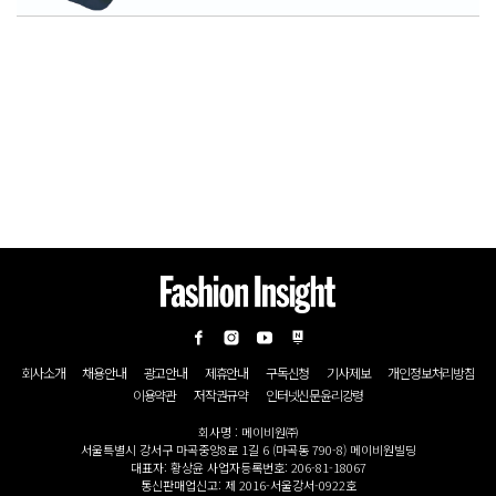
회사소개
채용안내
광고안내
제휴안내
구독신청
기사제보
개인정보처리방침
이용약관
저작권규약
인터넷신문윤리강령
회사명 : 메이비원㈜
서울특별시 강서구 마곡중앙8로 1길 6 (마곡동 790-8) 메이비원빌딩
대표자: 황상윤 사업자등록번호: 206-81-18067
통신판매업신고: 제 2016-서울강서-0922호