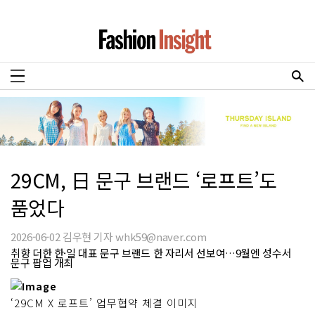
29CM, 日 문구 브랜드 ‘로프트’도
품었다
2026-06-02 김우현 기자 whk59@naver.com
취향 더한 한·일 대표 문구 브랜드 한 자리서 선보여…9월엔 성수서
문구 팝업 개최
‘29CM X 로프트’ 업무협약 체결 이미지