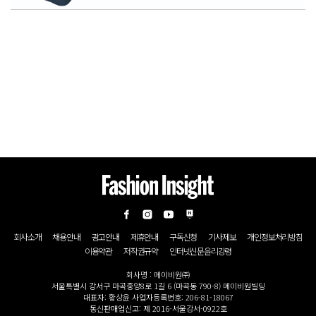
회사소개
채용안내
광고안내
제휴안내
구독신청
기사제보
개인정보처리방침
이용약관
저작권규약
인터넷신문윤리강령
회사명 : 메이비원㈜
서울특별시 강서구 마곡중앙8로 1길 6 (마곡동 790-8) 메이비원빌딩
대표자: 황상윤 사업자등록번호: 206-81-18067
통신판매업신고: 제 2016-서울강서-0922호