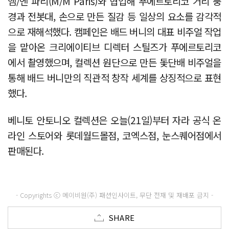
엠/엔 파리(M/M Paris)와 협업해 푸에르토리코 거리 풍
경과 전봇대, 손으로 만든 질감 등 일상의 요소를 감각적
으로 재해석했다. 캠페인은 배드 버니의 대표 비주얼 작업
을 맡아온 크리에이티브 디렉터 스틸즈가 푸에르토리코
에서 촬영했으며, 컬렉션 원단으로 만든 돛단배 비주얼을
통해 배드 버니만의 직관적 창작 세계를 상징적으로 표현
했다.
베니토 안토니오 컬렉션은 오늘(21일)부터 자라 공식 온
라인 스토어와 롯데월드몰점, 코엑스점, 눈스퀘어점에서
판매된다.
- Copyrights ⓒ 메이비원(주) 패션인사이트, 무단 전재 및 재배포 금지 -
SHARE