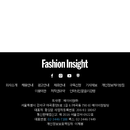
회사소개
채용안내
광고안내
제휴안내
구독신청
기사제보
개인정보처리방침
이용약관
저작권규약
인터넷신문윤리강령
회사명 : 메이비원㈜
서울특별시 강서구 마곡중앙8로 1길 6 (마곡동 790-8) 메이비원빌딩
대표자: 황상윤 사업자등록번호: 206-81-18067
통신판매업신고: 제 2016-서울강서-0922호
대표번호:
02-3446-7188
팩스: 02-3446-7449
개인정보보호책임자: 이재봉