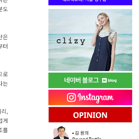
분도
단은
부터
으로
다는
리,
럽게
조를