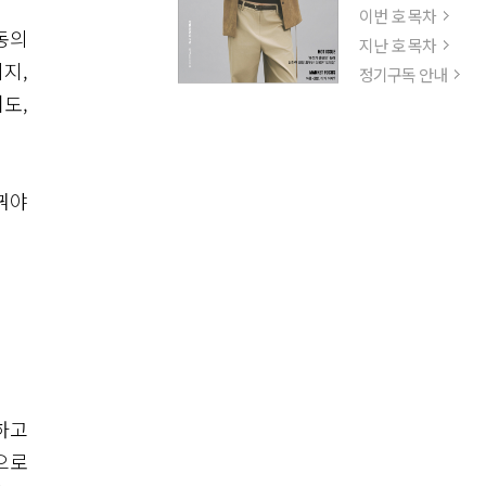
이번 호 목차
동의
지난 호 목차
지,
정기구독 안내
도,
꿔야
하고
으로