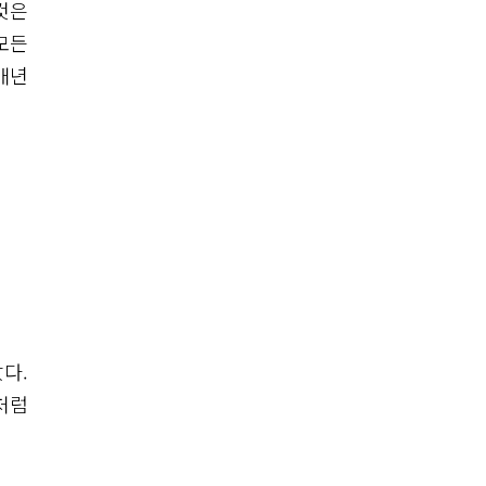
것은
모든
매년
다.
처럼