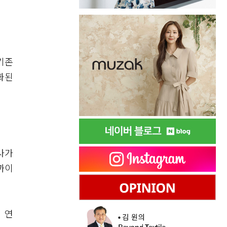
기존
화된
사가
까이
 연