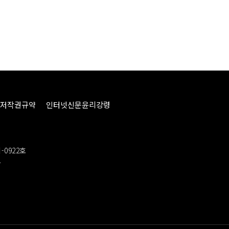
저작권규약
인터넷신문윤리강령
-0922호
봉