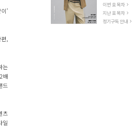
이번 호 목차
이’
지난 호 목차
정기구독 안내
편,
하는
2배
랜드
텐츠
타일