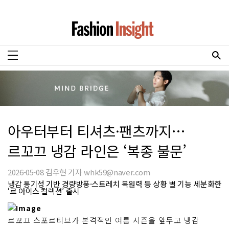
아우터부터 티셔츠·팬츠까지…
르꼬끄 냉감 라인은 ‘복종 불문’
2026-05-08 김우현 기자 whk59@naver.com
냉감 통기성 기반 경량방풍·스트레치 복원력 등 상황 별 기능 세분화한
‘르 아이스 컬렉션’ 출시
르꼬끄 스포르티브가 본격적인 여름 시즌을 앞두고 냉감