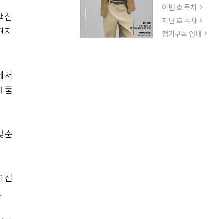
이번 호 목차
핵심
지난 호 목차
현지
정기구독 안내
에서
제품
맞춘
1선
.