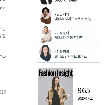
포츠
들이
기준
팽창할
드나
965
26
2026-07-20