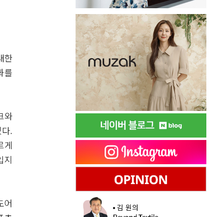
대한
화를
크와
다.
르게
입지
도어