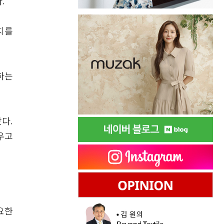
.
지를
하는
다.
우고
요한