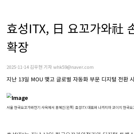
효성ITX, 日 요꼬가와社
확장
2025-11-14 김우현 기자 whk59@naver.com
지난 13일 MOU 맺고 글로벌 자동화 부문 디지털 전환 
서울 한국요꼬가와전기 사옥에서 홍혜진(왼쪽) 효성ITX 대표와 나카지마 코이치 한국요