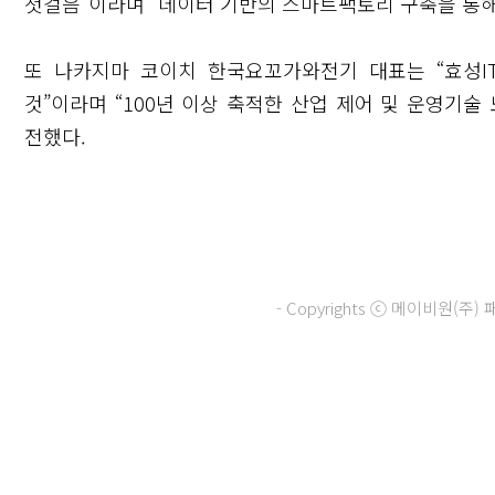
첫걸음”이라며 “데이터 기반의 스마트팩토리 구축을 통해
또 나카지마 코이치 한국요꼬가와전기 대표는 “효성I
것”이라며 “100년 이상 축적한 산업 제어 및 운영기
전했다.
- Copyrights ⓒ 메이비원(
닫기