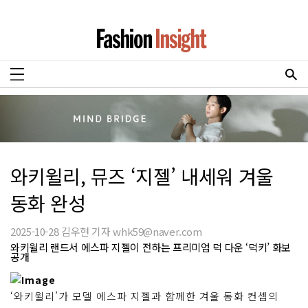
와키윌리, 뮤즈 ‘지젤’ 내세워 겨울
동화 완성
2025-10-28 김우현 기자 whk59@naver.com
와키윌리 랜드서 에스파 지젤이 전하는 프리미엄 덕 다운 ‘덕키’ 화보
공개
‘와키윌리’가 모델 에스파 지젤과 함께한 겨울 동화 컨셉의