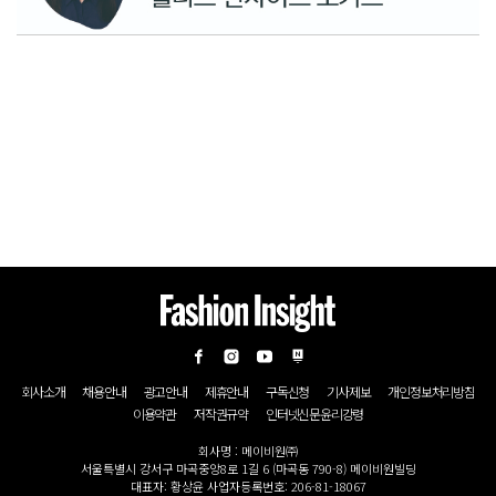
회사소개
채용안내
광고안내
제휴안내
구독신청
기사제보
개인정보처리방침
이용약관
저작권규약
인터넷신문윤리강령
회사명 : 메이비원㈜
서울특별시 강서구 마곡중앙8로 1길 6 (마곡동 790-8) 메이비원빌딩
대표자: 황상윤 사업자등록번호: 206-81-18067