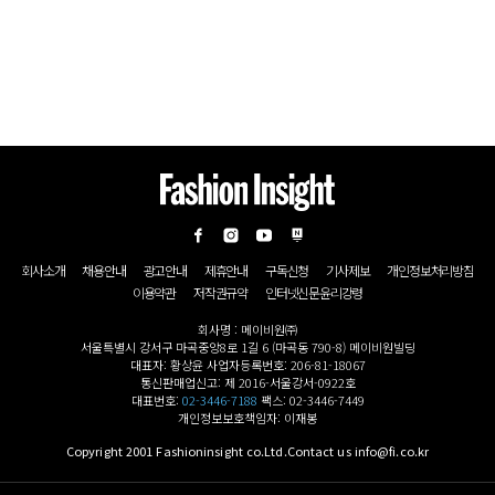
회사소개
채용안내
광고안내
제휴안내
구독신청
기사제보
개인정보처리방침
이용약관
저작권규약
인터넷신문윤리강령
회사명 : 메이비원㈜
서울특별시 강서구 마곡중앙8로 1길 6 (마곡동 790-8) 메이비원빌딩
대표자: 황상윤 사업자등록번호: 206-81-18067
통신판매업신고: 제 2016-서울강서-0922호
대표번호:
02-3446-7188
팩스: 02-3446-7449
개인정보보호책임자: 이재봉
Copyright 2001 Fashioninsight co.Ltd.Contact us info@fi.co.kr