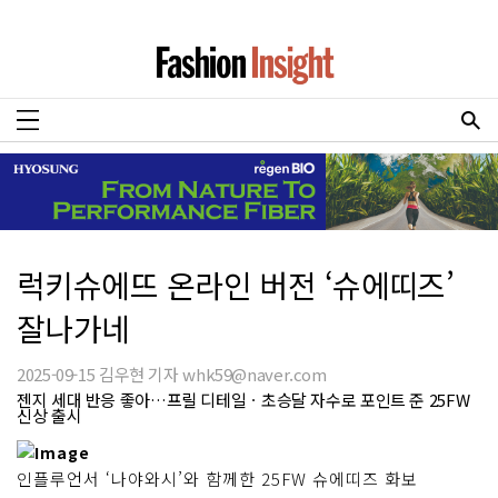
럭키슈에뜨 온라인 버전 ‘슈에띠즈’
잘나가네
2025-09-15 김우현 기자 whk59@naver.com
젠지 세대 반응 좋아…프릴 디테일ㆍ초승달 자수로 포인트 준 25FW
신상 출시
인플루언서 ‘나야와시’와 함께한 25FW 슈에띠즈 화보