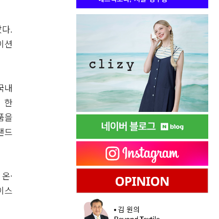
났다.
이션
국내
 한
품을
랜드
온·
이스