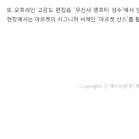
또 오프라인 고감도 편집숍 ‘무신사 엠프티 성수’에서 
현장에서는 아르켓의 시그니처 서체인 ‘아르켓 산스’를 
- Copyrights ⓒ 메이비원(
닫기