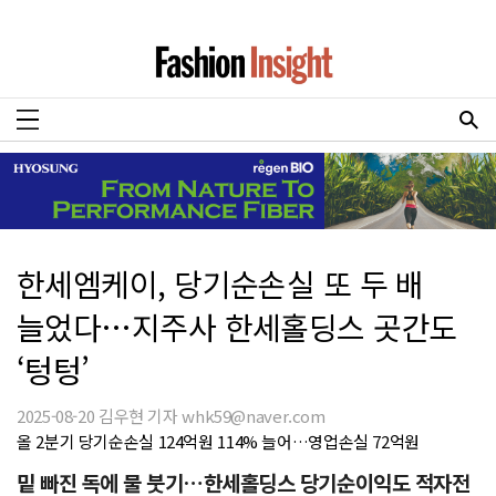
한세엠케이, 당기순손실 또 두 배
늘었다…지주사 한세홀딩스 곳간도
‘텅텅’
2025-08-20 김우현 기자 whk59@naver.com
올 2분기 당기순손실 124억원 114% 늘어…영업손실 72억원
밑 빠진 독에 물 붓기…한세홀딩스 당기순이익도 적자전