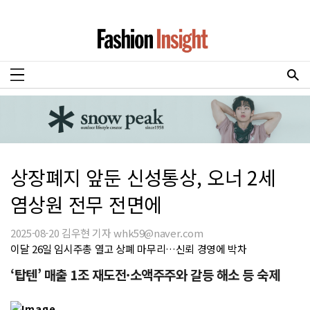
상장폐지 앞둔 신성통상, 오너 2세
염상원 전무 전면에
2025-08-20 김우현 기자 whk59@naver.com
이달 26일 임시주총 열고 상폐 마무리…신뢰 경영에 박차
‘탑텐’ 매출 1조 재도전·소액주주와 갈등 해소 등 숙제