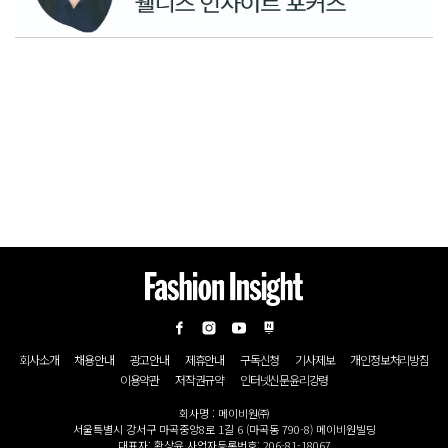
회사소개
채용안내
광고안내
제휴안내
구독신청
기사제보
개인정보처리방침
이용약관
저작권규약
인터넷신문윤리강령
회사명 : 메이비원㈜
서울특별시 강서구 마곡중앙8로 1길 6 (마곡동 790-8) 메이비원빌딩
대표자: 황상윤 사업자등록번호: 206-81-18067