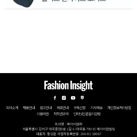
회사소개
채용안내
광고안내
제휴안내
구독신청
기사제보
개인정보처리방침
이용약관
저작권규약
인터넷신문윤리강령
회사명 : 메이비원㈜
서울특별시 강서구 마곡중앙8로 1길 6 (마곡동 790-8) 메이비원빌딩
대표자: 황상윤 사업자등록번호: 206-81-18067