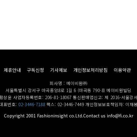
제휴안내
구독신청
기사제보
개인정보처리방침
이용약관
회사명 : 메이비원㈜
서울특별시 강서구 마곡중앙8로 1길 6 (마곡동 790-8) 메이비원빌딩
황상윤 사업자등록번호: 206-81-18067
통신판매업신고: 제 2016-서울강서
대표번호:
02-3446-7188
팩스: 02-3446-7449
개인정보보호책임자: 이재
Copyright 2001 Fashioninsight co.Ltd.Contact us info@fi.co.kr