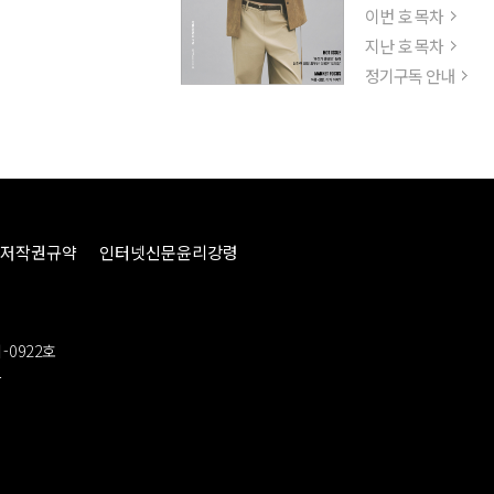
이번 호 목차
지난 호 목차
정기구독 안내
저작권규약
인터넷신문윤리강령
-0922호
봉