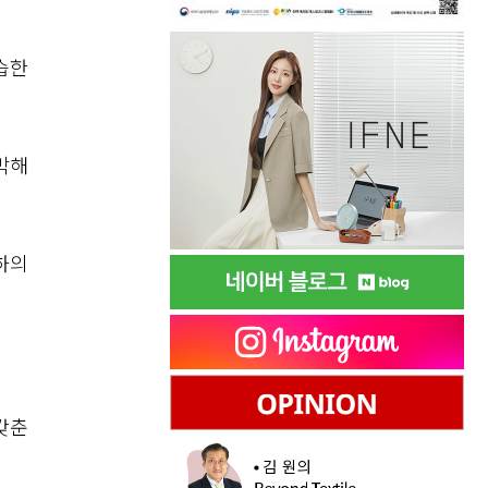
습한
박해
하의
갖춘