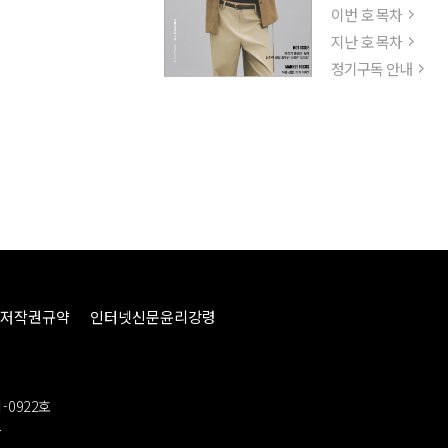
이번 호 목차
지난 호 목차
정기구독 안내
저작권규약
인터넷신문윤리강령
-0922호
봉