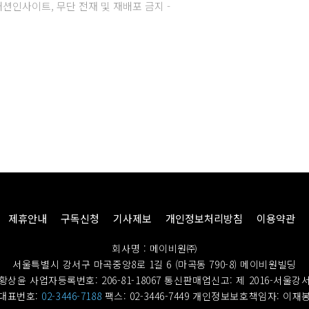
주) 패션인사이트, 무단 전재 및 재배포 금지 -
제휴안내
구독신청
기사제보
개인정보처리방침
이용약관
회사명 : 메이비원㈜
서울특별시 강서구 마곡중앙8로 1길 6 (마곡동 790-8) 메이비원빌딩
황상윤 사업자등록번호: 206-81-18067
통신판매업신고: 제 2016-서울강서
대표번호:
02-3446-7188
팩스: 02-3446-7449
개인정보보호책임자: 이재