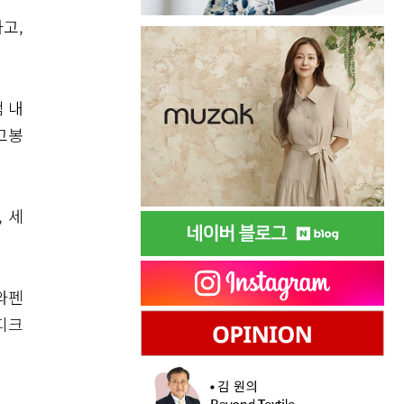
고,
램 내
고봉
 세
와펜
피크