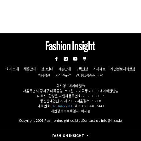
회사소개
채용안내
광고안내
제휴안내
구독신청
기사제보
개인정보처리방침
이용약관
저작권규약
인터넷신문윤리강령
회사명 : 메이비원㈜
서울특별시 강서구 마곡중앙8로 1길 6 (마곡동 790-8) 메이비원빌딩
대표자: 황상윤 사업자등록번호: 206-81-18067
통신판매업신고: 제 2016-서울강서-0922호
대표번호:
02-3446-7188
팩스: 02-3446-7449
개인정보보호책임자: 이재봉
Copyright 2001 Fashioninsight co.Ltd.Contact us info@fi.co.kr
FASHION INSIGHT