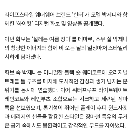
라이프스타일 웨더웨어 브랜드 '헌터'가 모델 박제니와 함
께한
‘하이컷’
디지털 화보 및 영상을 공개했다.
이번 화보는 ‘설레는 여름 장마’를 테마로, 스무 살 박제니
의 청량한 에너지와 함께 비 오는 날의 일상마저 스타일리
시하게 담아냈다.
화보 속 박제니는 미니멀한 블랙 숏 웨더코트에
오리지널
트래블 톨 부츠
를 매치해 도시적인 감성과 생기 넘치는 분
위기를 동시에 연출했다. 이어
워터프루프 라이트웨이트
레인코트
와 레인부츠 조합으로는 시크하고 세련된 장마
룩을 선보였으며, 통기성이 뛰어난
플레이 후디 윈드자켓
과
메리제인 샌들
을 활용한 스타일은 장마철 특유의 무거
운 공기 속에서도 몽환적이고 감각적인 무드를 자아냈다.