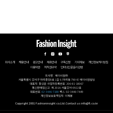
회사소개
채용안내
광고안내
제휴안내
구독신청
기사제보
개인정보처리방침
이용약관
저작권규약
인터넷신문윤리강령
회사명 : 메이비원㈜
서울특별시 강서구 마곡중앙8로 1길 6 (마곡동 790-8) 메이비원빌딩
대표자: 황상윤 사업자등록번호: 206-81-18067
통신판매업신고: 제 2016-서울강서-0922호
대표번호:
02-3446-7188
팩스: 02-3446-7449
개인정보보호책임자: 이재봉
Copyright 2001 Fashioninsight co.Ltd.Contact us info@fi.co.kr