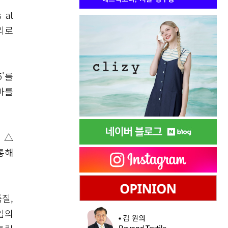
 at
리로
'를
마를
 △
통해
질,
입의