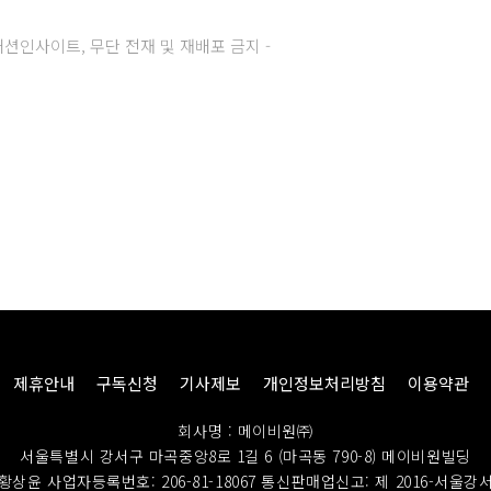
주) 패션인사이트, 무단 전재 및 재배포 금지 -
제휴안내
구독신청
기사제보
개인정보처리방침
이용약관
회사명 : 메이비원㈜
서울특별시 강서구 마곡중앙8로 1길 6 (마곡동 790-8) 메이비원빌딩
황상윤 사업자등록번호: 206-81-18067
통신판매업신고: 제 2016-서울강서