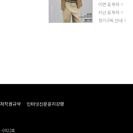
이번 호 목차
지난 호 목차
정기구독 안내
저작권규약
인터넷신문윤리강령
-0922호