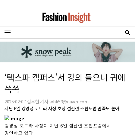
‘텍스파 캠퍼스’서 강의 들으니 귀에
쏙쏙
2025-02-07 김우현 기자 whk59@naver.com
지난 6일 강경성 코트라 사장 초청 섬산련 조찬포럼 만족도 높아
강경성 코트라 사장이 지난 6일 섬산련 조찬포럼에서
강연하고 있다