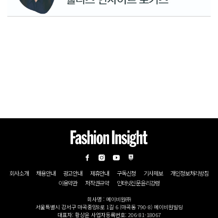
회사소개
채용안내
광고안내
제휴안내
구독신청
기사제보
개인정보처리방침
이용약관
저작권규약
인터넷신문윤리강령
회사명 : 메이비원㈜
서울특별시 강서구 마곡중앙8로 1길 6 (마곡동 790-8) 메이비원빌딩
대표자: 황상윤 사업자등록번호: 206-81-18067