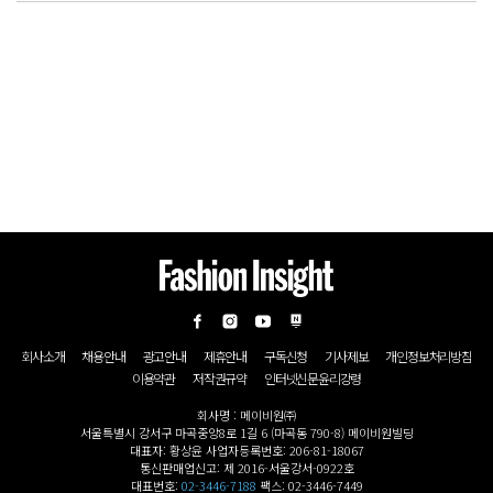
회사소개
채용안내
광고안내
제휴안내
구독신청
기사제보
개인정보처리방침
이용약관
저작권규약
인터넷신문윤리강령
회사명 : 메이비원㈜
서울특별시 강서구 마곡중앙8로 1길 6 (마곡동 790-8) 메이비원빌딩
대표자: 황상윤 사업자등록번호: 206-81-18067
통신판매업신고: 제 2016-서울강서-0922호
대표번호:
02-3446-7188
팩스: 02-3446-7449