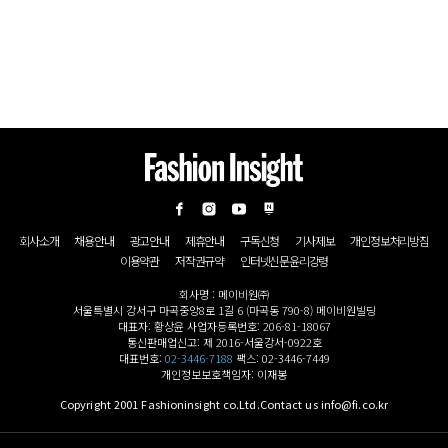
회사소개
채용안내
광고안내
제휴안내
구독신청
기사제보
개인정보처리방침
이용약관
저작권규약
인터넷신문윤리강령
회사명 : 메이비원㈜
서울특별시 강서구 마곡중앙8로 1길 6 (마곡동 790-8) 메이비원빌딩
대표자: 황상윤 사업자등록번호: 206-81-18067
통신판매업신고: 제 2016-서울강서-0922호
대표번호:
02-3446-7188
팩스: 02-3446-7449
개인정보보호책임자: 이재봉
Copyright 2001 Fashioninsight co.Ltd.Contact us info@fi.co.kr