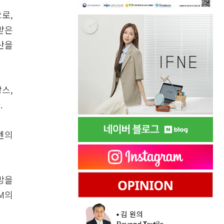
로,
받은
산을
스,
.
젠의
망을
M의