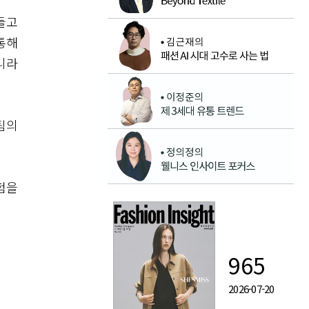
들고
통해
니라
팀의
험을
965
2026-07-20