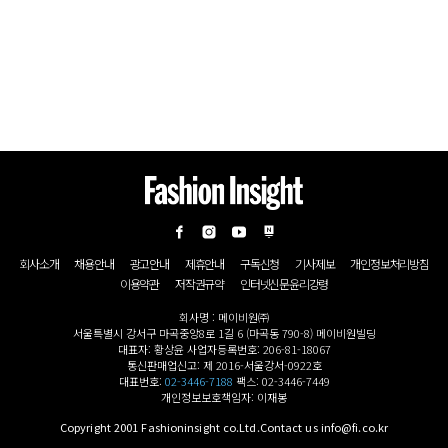
회사소개
채용안내
광고안내
제휴안내
구독신청
기사제보
개인정보처리방침
이용약관
저작권규약
인터넷신문윤리강령
회사명 : 메이비원㈜
서울특별시 강서구 마곡중앙8로 1길 6 (마곡동 790-8) 메이비원빌딩
대표자: 황상윤 사업자등록번호: 206-81-18067
통신판매업신고: 제 2016-서울강서-0922호
대표번호:
02-3446-7188
팩스: 02-3446-7449
개인정보보호책임자: 이재봉
Copyright 2001 Fashioninsight co.Ltd.Contact us info@fi.co.kr