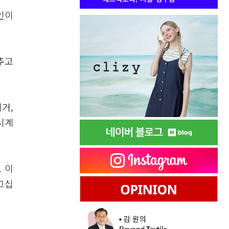
인이
추고
거,
시계
 이
그십