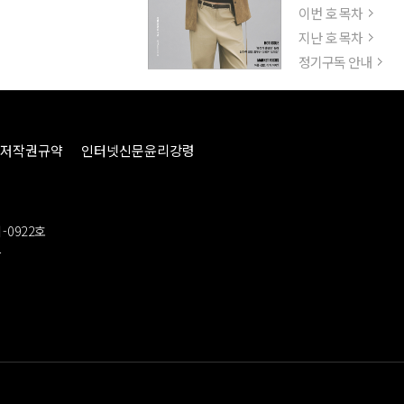
이번 호 목차
지난 호 목차
정기구독 안내
저작권규약
인터넷신문윤리강령
-0922호
봉