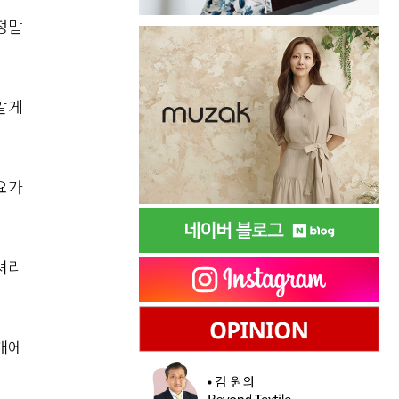
정말
알게
요가
셔리
개에