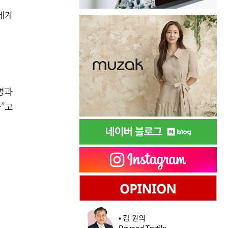
세계
명과
”고