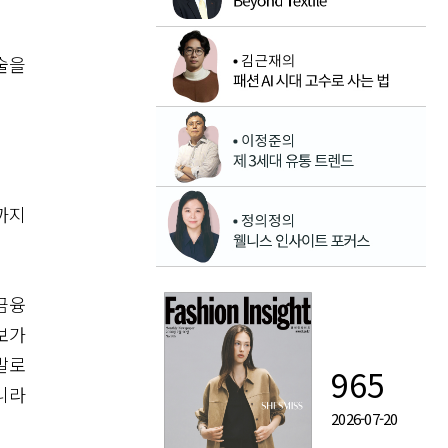
술을
까지
 금융
보가
발로
965
니라
2026-07-20