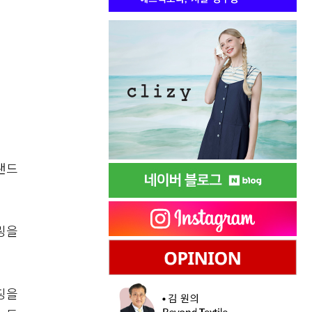
랜드
링을
핑을