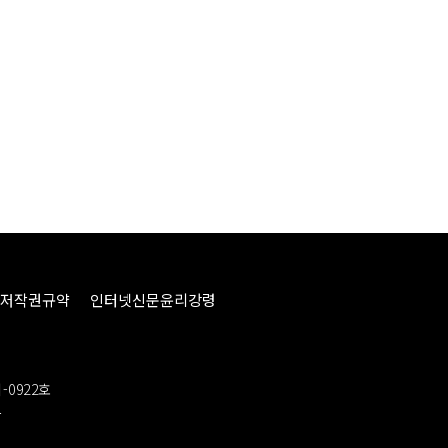
저작권규약
인터넷신문윤리강령
-0922호
봉