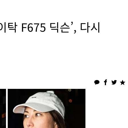
탁 F675 딕슨’, 다시