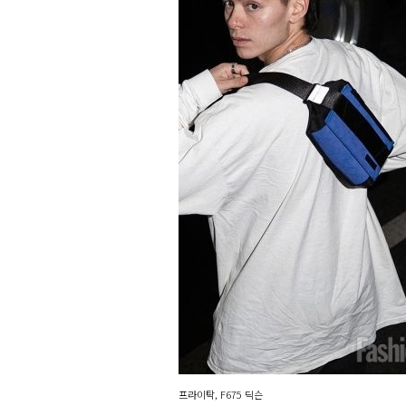
프라이탁, F675 딕슨