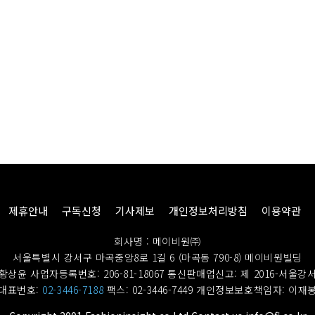
제휴안내
구독신청
기사제보
개인정보처리방침
이용약관
회사명 : 메이비원㈜
서울특별시 강서구 마곡중앙8로 1길 6 (마곡동 790-8) 메이비원빌딩
황상윤 사업자등록번호: 206-81-18067
통신판매업신고: 제 2016-서울강서
대표번호:
02-3446-7188
팩스: 02-3446-7449
개인정보보호책임자: 이재