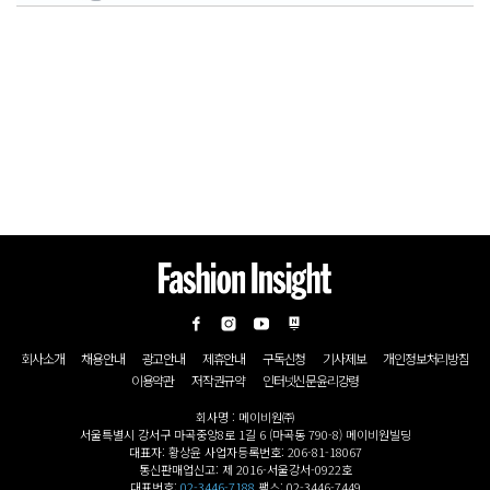
회사소개
채용안내
광고안내
제휴안내
구독신청
기사제보
개인정보처리방침
이용약관
저작권규약
인터넷신문윤리강령
회사명 : 메이비원㈜
서울특별시 강서구 마곡중앙8로 1길 6 (마곡동 790-8) 메이비원빌딩
대표자: 황상윤 사업자등록번호: 206-81-18067
통신판매업신고: 제 2016-서울강서-0922호
대표번호:
02-3446-7188
팩스: 02-3446-7449